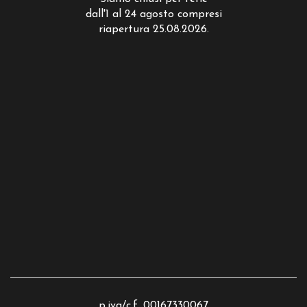
dall'1 al 24 agosto compresi
riapertura 25.08.2026.
p.iva/c.f. 00167330067