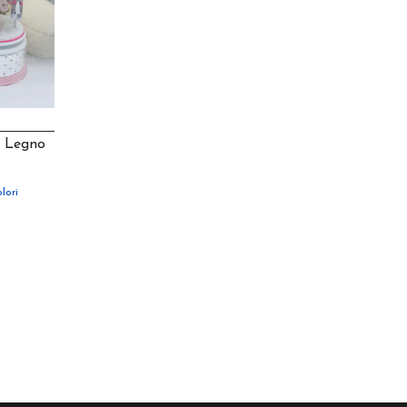
n Legno
lori