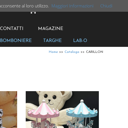
acconsente al loro utilizzo.
Maggiori Informazioni
Chiudi
CARRELLO
CONTATTI
MAGAZINE
BOMBONIERE
TARGHE
LAB-O
Home
>>
Catalogo
>>
CARILLON