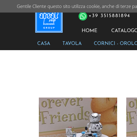
Gentile Cliente questo sito utilizza cookie, anche di terze pa
PER ORDINI TELEFONIC
+39 3515881894
HOME
CATALOG
CASA
TAVOLA
CORNICI - OROL