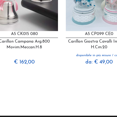
A5 CK015 080
A5 CP099 CE0
Carillon Campana Arg.800
Carillon Giostra Cavalli I
Movim.meccan.h.8
H.cm.20
disponibile in più misure / co
€ 162,00
da: € 49,00