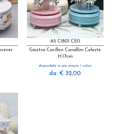
A5 C1801 CE0
orever
Giostra Carillon Cavallini Celeste
H.17cm
disponibile in più misure / colori
da: € 32,00