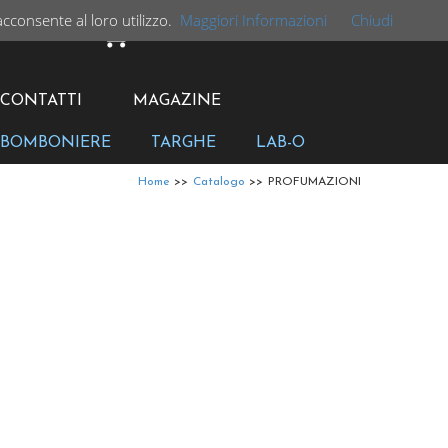
acconsente al loro utilizzo.
Maggiori Informazioni
Chiudi
CARRELLO
CONTATTI
MAGAZINE
BOMBONIERE
TARGHE
LAB-O
Home
>>
Catalogo
>>
PROFUMAZIONI