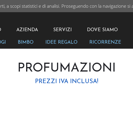
rti, a scopi statistici e di analisi. Proseguendo con la navigazione si 
I
VAI
O
AZIENDA
SERVIZI
DOVE SIAMO
OGI
BIMBO
IDEE REGALO
RICORRENZE
PROFUMAZIONI
PREZZI IVA INCLUSA!