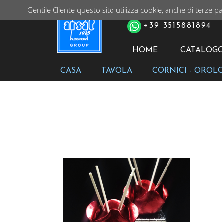
Gentile Cliente questo sito utilizza cookie, anche di terze pa
PER ORDINI TELEFONIC
+39 3515881894
HOME
CATALOG
CASA
TAVOLA
CORNICI - OROL