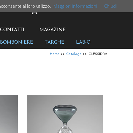
acconsente al loro utilizzo.
Maggiori Informazioni
Chiudi
CARRELLO
CONTATTI
MAGAZINE
BOMBONIERE
TARGHE
LAB-O
Home
>>
Catalogo
>>
CLESSIDRA