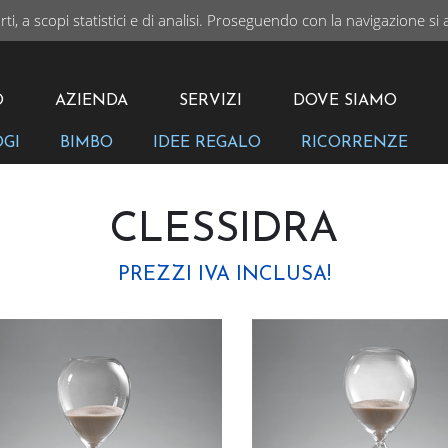
rti, a scopi statistici e di analisi. Proseguendo con la navigazione si 
I
VAI
O
AZIENDA
SERVIZI
DOVE SIAMO
OGI
BIMBO
IDEE REGALO
RICORRENZE
CLESSIDRA
PREZZI IVA INCLUSA!