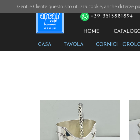
Gentile Cliente questo sito utilizza cookie, anche di terze pa
PER ORDINI TELEFONIC
+39 3515881894
HOME
CATALOG
CASA
TAVOLA
CORNICI - OROL