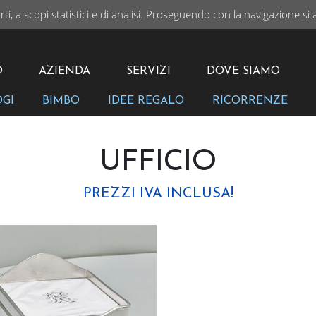
rti, a scopi statistici e di analisi. Proseguendo con la navigazione si 
I
VAI
O
AZIENDA
SERVIZI
DOVE SIAMO
OGI
BIMBO
IDEE REGALO
RICORRENZE
UFFICIO
PREZZI IVA INCLUSA!