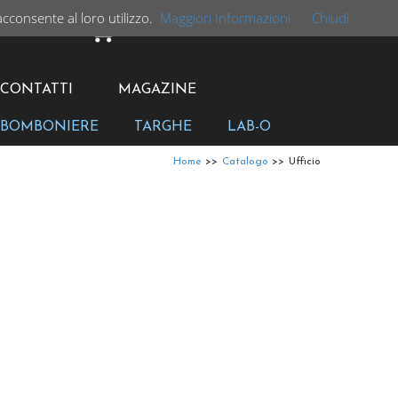
acconsente al loro utilizzo.
Maggiori Informazioni
Chiudi
CARRELLO
CONTATTI
MAGAZINE
BOMBONIERE
TARGHE
LAB-O
Home
>>
Catalogo
>>
Ufficio