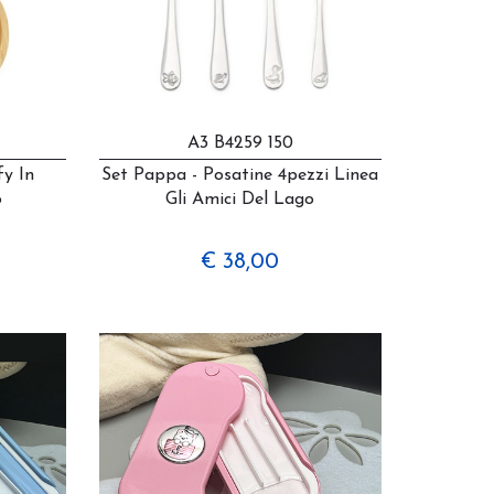
A3 B4259 150
fy In
Set Pappa - Posatine 4pezzi Linea
o
Gli Amici Del Lago
€ 38,00