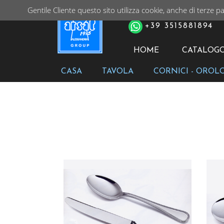
Gentile Cliente questo sito utilizza cookie, anche di terze pa
PER ORDINI TELEFONIC
+39 3515881894
HOME
CATALOG
CASA
TAVOLA
CORNICI - OROL