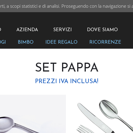
rti, a scopi statistici e di analisi. Proseguendo con la navigazione si 
I
VAI
O
AZIENDA
SERVIZI
DOVE SIAMO
OGI
BIMBO
IDEE REGALO
RICORRENZE
SET PAPPA
PREZZI IVA INCLUSA!