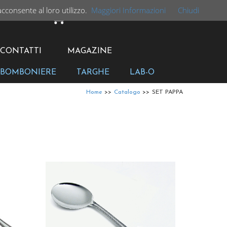
acconsente al loro utilizzo.
Maggiori Informazioni
Chiudi
CARRELLO
CONTATTI
MAGAZINE
BOMBONIERE
TARGHE
LAB-O
Home
>>
Catalogo
>>
SET PAPPA